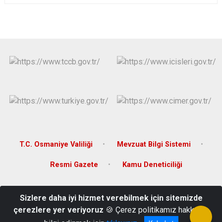
T.C. Osmaniye Valiliği
Mevzuat Bilgi Sistemi
Resmi Gazete
Kamu Deneticiliği
Bahçelievler Mah. Dr. Devlet Bahçeli Bul. Hükümet Konağı
Sizlere daha iyi hizmet verebilmek için sitemizde
Bahçe/OSMANİYE
çerezlere yer veriyoruz
🍪 Çerez politikamız hakkında
(0328) 861 20 07