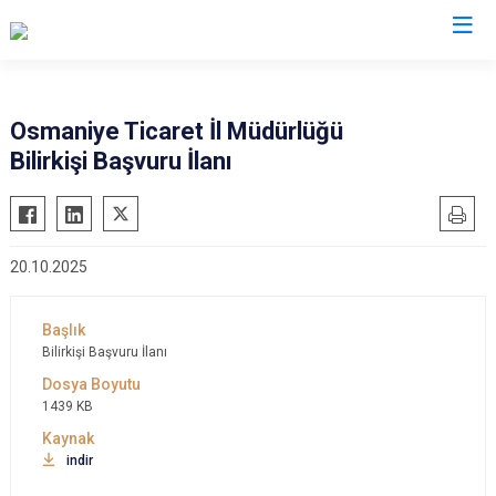
Osmaniye
Osmaniye Ticaret İl Müdürlüğü
Bilirkişi Başvuru İlanı
Bahçe
Düziçi
Hasanbeyli
20.10.2025
Kadirli
Sumbas
Toprakkale
Bilirkişi Başvuru İlanı
1439 KB
indir