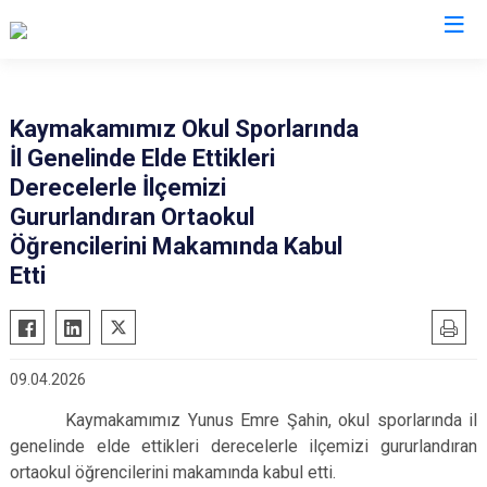
Osmaniye
Kaymakamımız Okul Sporlarında
İl Genelinde Elde Ettikleri
Bahçe
Derecelerle İlçemizi
Düziçi
Gururlandıran Ortaokul
Hasanbeyli
Öğrencilerini Makamında Kabul
Kadirli
Etti
Sumbas
Toprakkale
09.04.2026
Kaymakamımız Yunus Emre Şahin, okul sporlarında il
genelinde elde ettikleri derecelerle ilçemizi gururlandıran
ortaokul öğrencilerini makamında kabul etti.