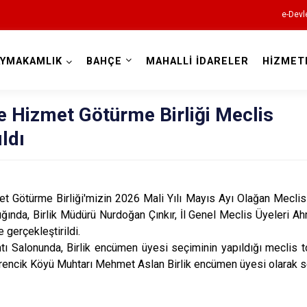
e-Devl
AYMAKAMLIK
BAHÇE
MAHALLİ İDARELER
HİZMET
Osmaniye
e Hizmet Götürme Birliği Meclis
ldı
ürme Birliği'mizin 2026 Mali Yılı Mayıs Ayı Olağan Meclis
ında, Birlik Müdürü Nurdoğan Çınkır, İl Genel Meclis Üyeleri Ahm
Bahçe
e gerçekleştirildi.
onunda, Birlik encümen üyesi seçiminin yapıldığı meclis top
Düziçi
rencik Köyü Muhtarı Mehmet Aslan Birlik encümen üyesi olarak se
Hasanbeyli
Kadirli