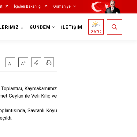
et
İçişleri Bakanlığı
Osmaniye
LERİMİZ
GÜNDEM
İLETİŞİM
26
°C
 Toplantısı, Kaymakamımız
et Ceylan ile Veli Kılıç ve
lantısında, Savranlı Köyü
çildi.