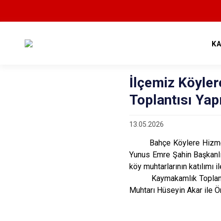
K
İlçemiz Köyler
Toplantısı Yapı
13.05.2026
Bahçe Köylere Hizmet Göt
Yunus Emre Şahin Başkanlığ
köy muhtarlarının katılımı il
Kaymakamlık Toplantı Sal
Muhtarı Hüseyin Akar ile Ö