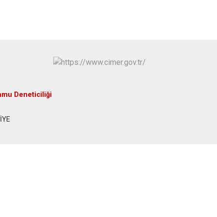
amu Deneticiliği
NİYE