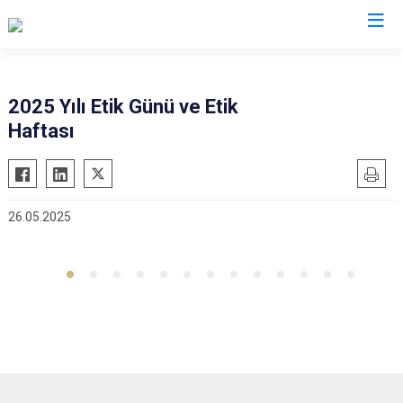
Osmaniye
2025 Yılı Etik Günü ve Etik
Haftası
Bahçe
Düziçi
Hasanbeyli
26.05.2025
Kadirli
Sumbas
Toprakkale