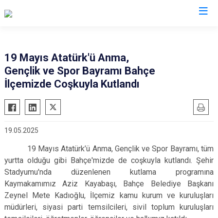
Osmaniye
19 Mayıs Atatürk'ü Anma,
Gençlik ve Spor Bayramı Bahçe
Bahçe
İlçemizde Coşkuyla Kutlandı
Düziçi
Hasanbeyli
Kadirli
19.05.2025
Sumbas
19 Mayıs Atatürk’ü Anma, Gençlik ve Spor Bayramı, tüm
Toprakkale
yurtta olduğu gibi Bahçe'mizde de coşkuyla kutlandı. Şehir
Stadyumu'nda düzenlenen kutlama programına
Kaymakamımız Aziz Kayabaşı, Bahçe Belediye Başkanı
Zeynel Mete Kadıoğlu, İlçemiz kamu kurum ve kuruluşları
müdürleri, siyasi parti temsilcileri, sivil toplum kuruluşları